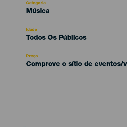
Categoria
Categoría
Música
del
evento
Idade
Edad
Todos Os Públicos
Recomendada
Preço
Comprove o sítio de eventos/v