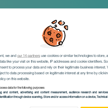
lonso. Especie en E
ent, we and
our 14 partners
use cookies or similar technologies to store,
ata like your visit on this website, IP addresses and cookie identifiers. 
onsent to process your data and rely on their legitimate business interest
ject to data processing based on legitimate interest at any time by click
olicy on this website.
ocess data for the following purposes:
ing and content, advertising and content measurement, audience research and service
dentification through device scanning
, Store and/or access information on a device
, Technica