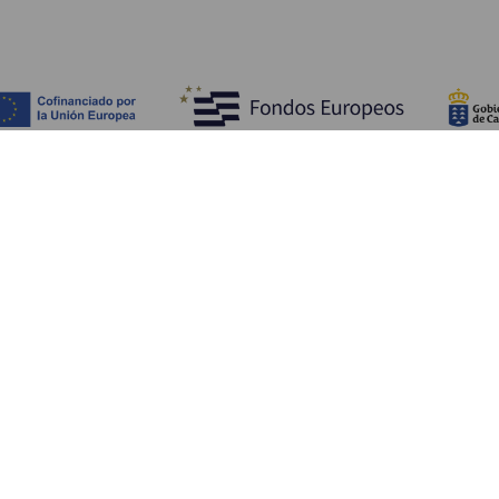
Descubra
I
Costa e praia
Cultura
A
Gastronomia
Todos os artigos
C
On
Se