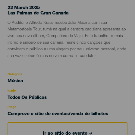
22 March 2025
Localidad
Las Palmas de Gran Canaria
Descripción
O Auditório Alfredo Kraus recebe Julia Medina com sua
del
Metamorfosis Tour, turnê na qual a cantora cadiziana apresenta ao
evento
vivo seu novo álbum, Compañera de Viaje. Este trabalho, o mais
íntimo e sincero de sua carreira, reúne cinco canções que
convidam o público a uma viagem por seu universo pessoal, onde
sua voz e letras únicas servem como fio condutor
Categoria
Categoría
Música
del
evento
Idade
Edad
Todos Os Públicos
Recomendada
Preço
Comprove o sítio de eventos/venda de bilhetes
Ir ao sítio do evento