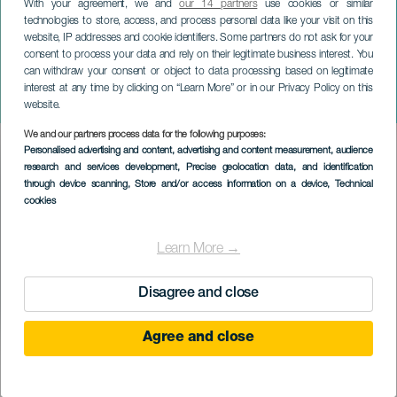
With your agreement, we and
our 14 partners
use cookies or similar
technologies to store, access, and process personal data like your visit on this
website, IP addresses and cookie identifiers. Some partners do not ask for your
consent to process your data and rely on their legitimate business interest. You
can withdraw your consent or object to data processing based on legitimate
GRÃ-CANÁRIA
interest at any time by clicking on “Learn More” or in our Privacy Policy on this
Julia Medina em concerto
website.
We and our partners process data for the following purposes:
Imagen
Personalised advertising and content, advertising and content measurement, audience
Listado
research and services development
, Precise geolocation data, and identification
through device scanning
, Store and/or access information on a device
, Technical
cookies
Learn More →
Disagree and close
Agree and close
EVENTO PASSADO