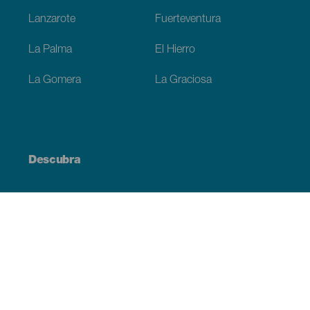
Lanzarote
Fuerteventura
La Palma
El Hierro
La Gomera
La Graciosa
Descubra
Costa e praia
Cultura
Gastronomia
Todos os artigos
Informação prática