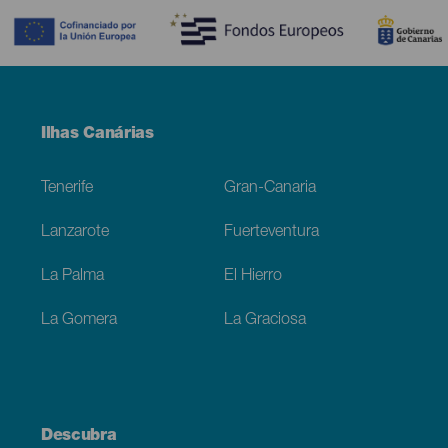
Menú
Ilhas Canárias
Footer
Tenerife
Gran-Canaria
Lanzarote
Fuerteventura
La Palma
El Hierro
La Gomera
La Graciosa
Descubra