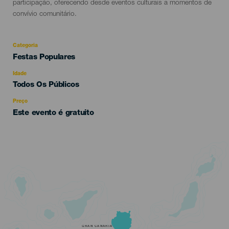
participação, oferecendo desde eventos culturais a momentos de
convívio comunitário.
Categoria
Categoría
Festas Populares
del
evento
Idade
Edad
Todos Os Públicos
Recomendada
Preço
Este evento é gratuito
GRAN CANARIA