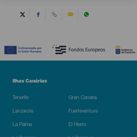
Contenido
Menú
Ilhas Canárias
Footer
Tenerife
Gran-Canaria
Lanzarote
Fuerteventura
La Palma
El Hierro