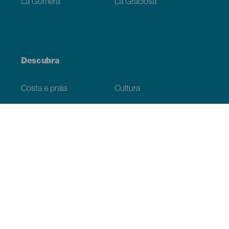
La Gomera
La Graciosa
Descubra
Costa e praia
Cultura
Gastronomia
Todos os artigos
Informação prática
Agenda
Clima
Como chegar
Onde comer