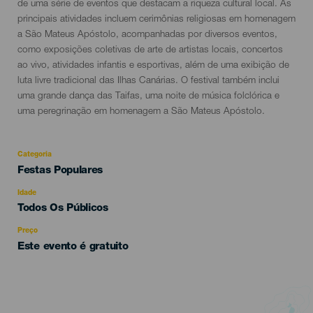
evento
de uma série de eventos que destacam a riqueza cultural local. As
principais atividades incluem cerimônias religiosas em homenagem
a São Mateus Apóstolo, acompanhadas por diversos eventos,
como exposições coletivas de arte de artistas locais, concertos
ao vivo, atividades infantis e esportivas, além de uma exibição de
luta livre tradicional das Ilhas Canárias. O festival também inclui
uma grande dança das Taifas, uma noite de música folclórica e
uma peregrinação em homenagem a São Mateus Apóstolo.
Categoria
Categoría
Festas Populares
del
evento
Idade
Edad
Todos Os Públicos
Recomendada
Preço
Este evento é gratuito