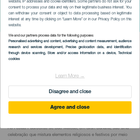
website, IP addresses and cookie identifiers. Some partners do not ask for your
consent to process your data and rely on their legitimate business interest. You
GRÃ-CANÁRIA
can withdraw your consent or object to data processing based on legitimate
Festas Padroeiras de San
interest at any time by clicking on “Learn More” or in our Privacy Policy on this
Mateo
website.
We and our partners process data for the following purposes:
Imagen
Personalised advertising and content, advertising and content measurement, audience
Listado
research and services development
, Precise geolocation data, and identification
through device scanning
, Store and/or access information on a device
, Technical
cookies
Learn More →
Disagree and close
Agree and close
September 2026
Localidad
Vega de San Mateo
Descripción
As Festas Padroeiras de São Mateus, em Gran Canaria, são uma
del
celebração que mistura elementos religiosos e festivos por meio