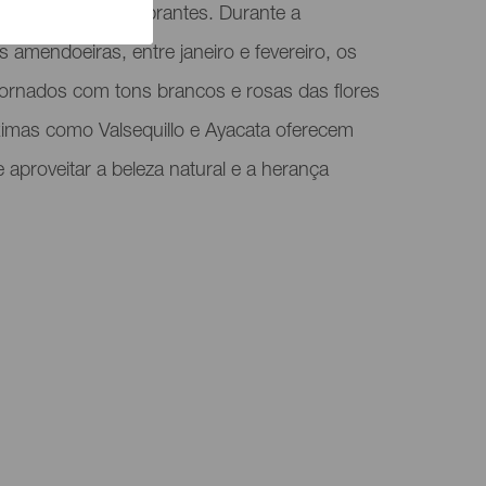
 paisagens deslumbrantes. Durante a
 amendoeiras, entre janeiro e fevereiro, os
ornados com tons brancos e rosas das flores
ximas como Valsequillo e Ayacata oferecem
 aproveitar a beleza natural e a herança