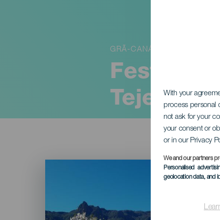
GRÃ-CANÁRIA
Festa da
Tejeda
With your agreem
process personal d
not ask for your c
your consent or ob
or in our Privacy P
We and our partners pr
Imagen
Personalised advertis
Listado
geolocation data, and i
Lear