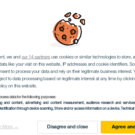
 Amendoeira em Flo
ent, we and
our 14 partners
use cookies or similar technologies to store,
ata like your visit on this website, IP addresses and cookie identifiers. 
onsent to process your data and rely on their legitimate business interest
ject to data processing based on legitimate interest at any time by click
olicy on this website.
January 2027
ocess data for the following purposes:
Localidad
Tejeda
ing and content, advertising and content measurement, audience research and service
dentification through device scanning
, Store and/or access information on a device
, Technica
Descripción
O Festival das Amendoei
n More →
Disagree and close
Agree and
del
principalmente na área de