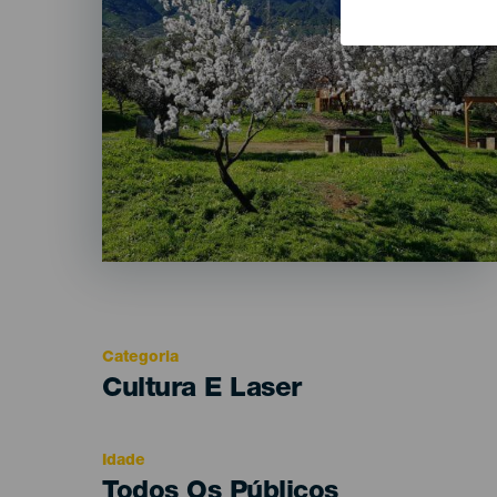
Categoria
Categoría
Cultura E Laser
del
evento
Idade
Edad
Todos Os Públicos