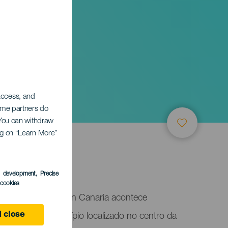
r em
 access, and
Some partners do
. You can withdraw
ing on “Learn More”
s development
, Precise
l cookies
ras em Flor em Gran Canaria acontece
 close
 Tejeda, um município localizado no centro da