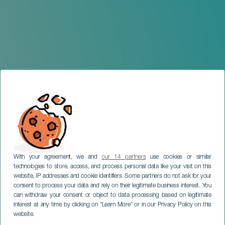
With your agreement, we and
our 14 partners
use cookies or similar
technologies to store, access, and process personal data like your visit on this
website, IP addresses and cookie identifiers. Some partners do not ask for your
consent to process your data and rely on their legitimate business interest. You
GRÃ-CANÁRIA
can withdraw your consent or object to data processing based on legitimate
Exposición Galdós en el
interest at any time by clicking on “Learn More” or in our Privacy Policy on this
Laberinto de España
website.