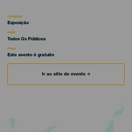
Categoria
Categoría
Exposição
del
evento
Idade
Edad
Todos Os Públicos
Recomendada
Preço
Este evento é gratuito
Ir ao sítio do evento