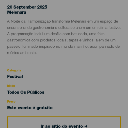
20 September 2025
Localidad
Melenara
Descripción
A Noite da Harmonização transforma Melenara em um espaço de
del
encontro onde gastronomia e cultura se unem em um clima festivo.
evento
A programação inclui um desfile com batucada, uma feira
gastronômica com produtos locais, tapas e vinhos, além de um
passeio iluminado inspirado no mundo marinho, acompanhado de
música ambiente.
Categoria
Categoría
Festival
del
evento
Idade
Edad
Todos Os Públicos
Recomendada
Preço
Este evento é gratuito
Ir ao sítio do evento