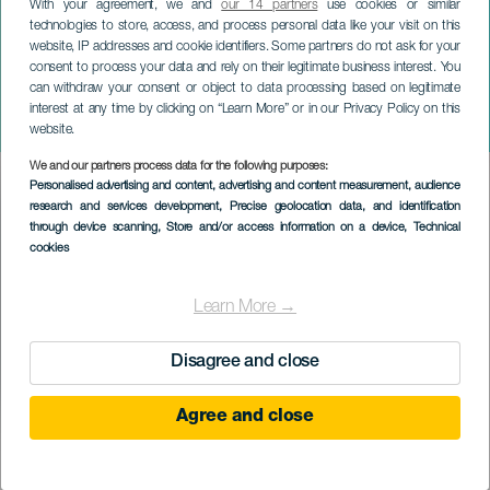
With your agreement, we and
our 14 partners
use cookies or similar
technologies to store, access, and process personal data like your visit on this
website, IP addresses and cookie identifiers. Some partners do not ask for your
consent to process your data and rely on their legitimate business interest. You
GRÃ-CANÁRIA
can withdraw your consent or object to data processing based on legitimate
A Noite do
interest at any time by clicking on “Learn More” or in our Privacy Policy on this
Emparelhamento
website.
We and our partners process data for the following purposes:
Imagen
Personalised advertising and content, advertising and content measurement, audience
Listado
research and services development
, Precise geolocation data, and identification
through device scanning
, Store and/or access information on a device
, Technical
cookies
Learn More →
Disagree and close
Agree and close
EVENTO PASSADO