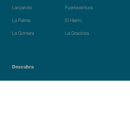
Lanzarote
Fuerteventura
La Palma
El Hierro
La Gomera
La Graciosa
Descubra
Costa e praia
Cultura
Gastronomia
Todos os artigos
Informação prática