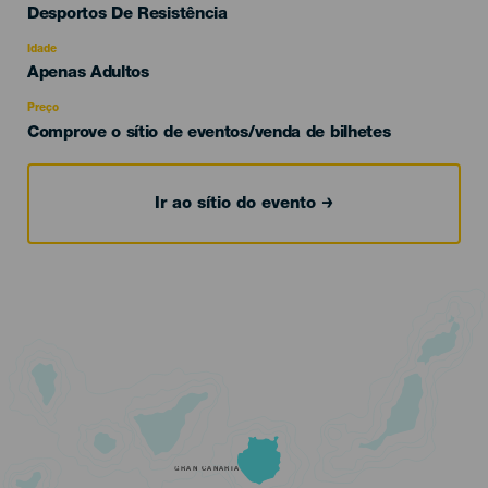
Categoría
Desportos De Resistência
del
evento
Idade
Edad
Apenas Adultos
Recomendada
Preço
Comprove o sítio de eventos/venda de bilhetes
Ir ao sítio do evento
GRAN CANARIA