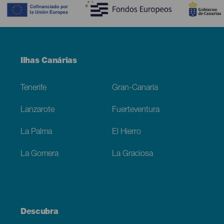
Menú
Ilhas Canárias
Footer
Tenerife
Gran-Canaria
Lanzarote
Fuerteventura
La Palma
El Hierro
La Gomera
La Graciosa
Descubra