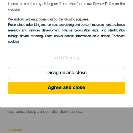
GRÃ-CANÁRIA
interest at any time by clicking on “Learn More” or in our Privacy Policy on this
??? ??????? ????&???
website.
We and our partners process data for the following purposes:
Imagen
Personalised advertising and content, advertising and content measurement, audience
Listado
research and services development
, Precise geolocation data, and identification
through device scanning
, Store and/or access information on a device
, Technical
cookies
EVENTO PASSADO
Learn More →
14 April 2024
Disagree and close
Localidad
Maspalomas
Descripción
Um novo percurso de corrida de dez quilómetros pelo Campo de
Agree and close
del
Golfe Salobre e montanhas. Mais divertido, menos desafiador e
evento
com vistas espetaculares. Realiza-se no cenário deslumbrante e
privado do Salobre Golf Resort, que oferece grandes
oportunidades para desfrutar deste evento.
Categoria